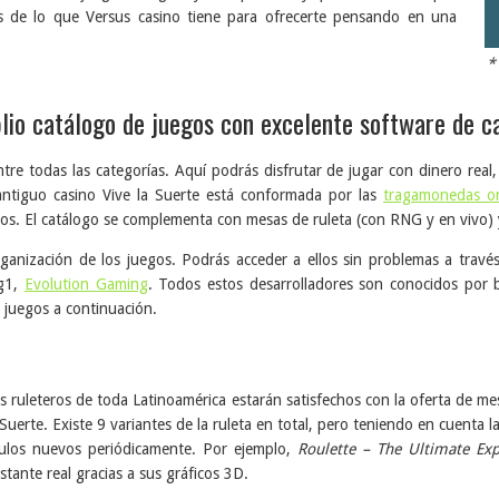
s de lo que Versus casino tiene para ofrecerte pensando en una
*
io catálogo de juegos con excelente software de c
re todas las categorías. Aquí podrás disfrutar de jugar con dinero real
antiguo casino Vive la Suerte está conformada por las
tragamonedas on
os. El catálogo se complementa con mesas de ruleta (con RNG y en vivo) y
ganización de los juegos. Podrás acceder a ellos sin problemas a travé
g1,
Evolution Gaming
. Todos estos desarrolladores son conocidos por 
s juegos a continuación.
s ruleteros de toda Latinoamérica estarán satisfechos con la oferta de m
 Suerte. Existe 9 variantes de la ruleta en total, pero teniendo en cuenta
tulos nuevos periódicamente. Por ejemplo,
Roulette – The Ultimate Exp
stante real gracias a sus gráficos 3D.