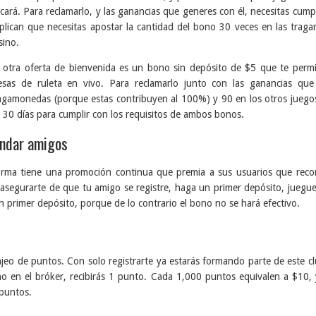
cará. Para reclamarlo, y las ganancias que generes con él, necesitas cump
plican que necesitas apostar la cantidad del bono 30 veces en las trag
sino.
 otra oferta de bienvenida es un bono sin depósito de $5 que te permiti
sas de ruleta en vivo. Para reclamarlo junto con las ganancias que 
agamonedas (porque estas contribuyen al 100%) y 90 en los otros juego
 30 días para cumplir con los requisitos de ambos bonos.
endar amigos
forma tiene una promoción continua que premia a sus usuarios que reco
asegurarte de que tu amigo se registre, haga un primer depósito, juegue 
n primer depósito, porque de lo contrario el bono no se hará efectivo.
eo de puntos. Con solo registrarte ya estarás formando parte de este cl
ino en el bróker, recibirás 1 punto. Cada 1,000 puntos equivalen a $10
 puntos.