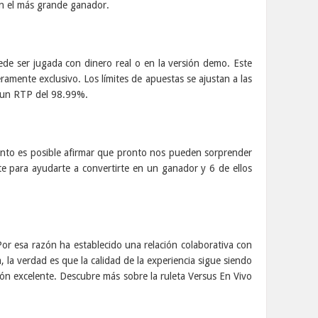
en el más grande ganador.
e ser jugada con dinero real o en la versión demo. Este
amente exclusivo. Los límites de apuestas se ajustan a las
n un RTP del 98.99%.
iento es posible afirmar que pronto nos pueden sorprender
e para ayudarte a convertirte en un ganador y 6 de ellos
 Por esa razón ha establecido una relación colaborativa con
 la verdad es que la calidad de la experiencia sigue siendo
ión excelente. Descubre más sobre la ruleta Versus En Vivo