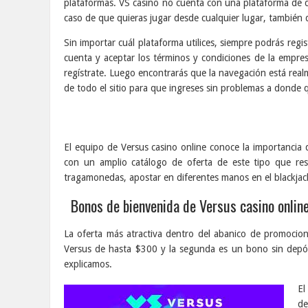
plataformas. VS casino no cuenta con una plataforma de de
caso de que quieras jugar desde cualquier lugar, también 
Sin importar cuál plataforma utilices, siempre podrás regi
cuenta y aceptar los términos y condiciones de la empre
regístrate. Luego encontrarás que la navegación está real
de todo el sitio para que ingreses sin problemas a donde q
El equipo de Versus casino online conoce la importancia 
con un amplio catálogo de oferta de este tipo que resul
tragamonedas, apostar en diferentes manos en el blackjack
Bonos de bienvenida de Versus casino onlin
La oferta más atractiva dentro del abanico de promocio
Versus de hasta $300 y la segunda es un bono sin depósi
explicamos.
El
de