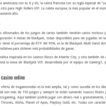
 americana con su 0 y 00, la ruleta francesa con su regla especial de “La 
otro para High Rollers VIP. La ruleta europea, la más popular en el mun
stante alto.
o
s aficionados de los juegos de cartas también tendrán varios motivos 
sposición 4 mesas de blackjack, todas disponibles para ser jugadas en l
r tener el porcentaje de RTP del 95%, es la de Blackjack Multi Hand d
multánea para obtener más probabilidades de ganar.
mática inspirada en los casinos físicos de Atlantic City; y otra también de
está la mesa de Blackjack VIP, desarrollada por el equipo de Gaming1, q
casino online
 oferta de tragamonedas es la más amplia, tal y como sucedía en los día
tal son más de 150 juegos y siempre se están sumando nuevos títulos g
crogaming. Aquí también podrás jugar con dinero real o gratuitamente
 Thrones, Aloha, Planet of Apes, Playboy Gold, etc. Todas con caracter