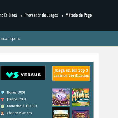
no En Línea
Proveedor de Juegos
Método de Pago
ETA
BLACKJACK
Juega en los Top 3
casinos verificados
Bonus: 300$
Juegos: 200+
Monedas: EUR, USD
Chat en Vivo: Yes