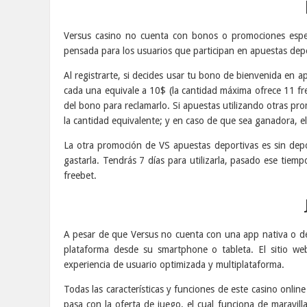
Versus casino no cuenta con bonos o promociones especia
pensada para los usuarios que participan en apuestas depo
Al registrarte, si decides usar tu bono de bienvenida en 
cada una equivale a 10$ (la cantidad máxima ofrece 11 fr
del bono para reclamarlo. Si apuestas utilizando otras pro
la cantidad equivalente; y en caso de que sea ganadora, el
La otra promoción de VS apuestas deportivas es sin dep
gastarla. Tendrás 7 días para utilizarla, pasado ese tiem
freebet.
A pesar de que Versus no cuenta con una app nativa o de
plataforma desde su smartphone o tableta. El sitio w
experiencia de usuario optimizada y multiplataforma.
Todas las características y funciones de este casino onli
pasa con la oferta de juego, el cual funciona de maravill