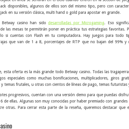
ck disponibles, algunos de ellos son del mismo tipo, pero con caracterí
kjack en su versión clásica, multi hand o gold para apostar en grande.
n Betway casino han sido
desarrolladas por Microgaming
. Eso signifi
 de las mesas te permitirán poner en práctica tus estrategias favoritas. 
olo si cuentas con Flash en tu computadora. Hay juegos para todo t
 barajas que van de 1 a 8, porcentajes de RTP que no bajan del 99% y
 esta oferta es la más grande todo Betway casino. Todas las tragaperr
egos especiales como muchas bonificaciones, multiplicadores, giros grat
 temas frutales, u otras con cientos de líneas de pago, temas futuristas 
tes progresivos, cuentan con una versión demo para que puedas disfrutar
 16 de ellas. Algunas son muy conocidas por haber premiado con grande
tre otras. Para cerrar esta parte de la reseña, queremos destacar qu
casino