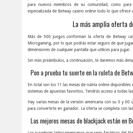
para nuevos miembros de su comunidad, como para lo
especializada de Betway casino online todo lo que ofrece 
La más amplia oferta d
Más de 500 juegos conforman la oferta de Betway casi
Microgaming, por lo que podrás estar seguro de que jugará
dimensiones de cualquier pantalla que utilices para jugar.
Sin más preámbulos, a continuación, te daremos más detal
Pon a prueba tu suerte en la ruleta de Betw
En total son los 11 las mesas de ruleta online disponibles
sistemas de apuestas favoritos. Tendrás acceso a todas las 
Hay varias mesas de la versión americana con su 0 y 00 
para convertirte en ganador. La oferta se completa con las
Las mejores mesas de blackjack están en B
Los jugadores latinoamericanos que sean fanáticos del blac