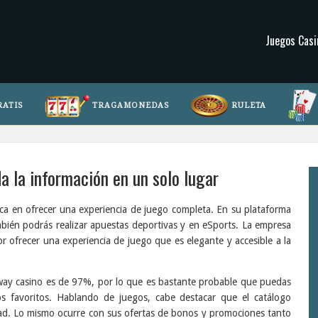
Juegos Casi
GRATIS
TRAGAMONEDAS
RUL
a la información en un solo lugar
ca en ofrecer una experiencia de juego completa. En su plataforma
mbién podrás realizar apuestas deportivas y en eSports. La empresa
 ofrecer una experiencia de juego que es elegante y accesible a la
tway casino es de 97%, por lo que es bastante probable que puedas
s favoritos. Hablando de juegos, cabe destacar que el catálogo
dad. Lo mismo ocurre con sus ofertas de bonos y promociones tanto