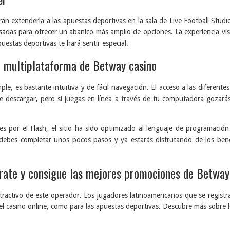
án extenderla a las apuestas deportivas en la sala de Live Football Studi
adas para ofrecer un abanico más amplio de opciones. La experiencia vis
puestas deportivas te hará sentir especial.
io multiplataforma de Betway casino
e, es bastante intuitiva y de fácil navegación. El acceso a las diferente
de descargar, pero si juegas en línea a través de tu computadora gozará
es por el Flash, el sitio ha sido optimizado al lenguaje de programaci
lo debes completar unos pocos pasos y ya estarás disfrutando de los b
rate y consigue las mejores promociones de Betway
ractivo de este operador. Los jugadores latinoamericanos que se regist
l casino online, como para las apuestas deportivas. Descubre más sobre 