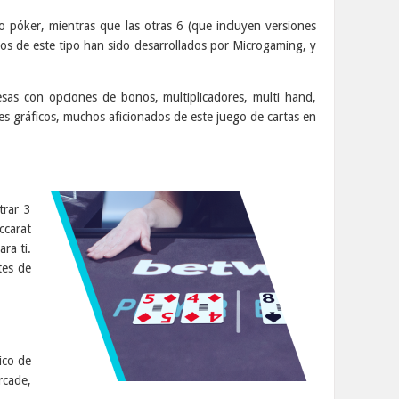
 póker, mientras que las otras 6 (que incluyen versiones
s de este tipo han sido desarrollados por Microgaming, y
esas con opciones de bonos, multiplicadores, multi hand,
tes gráficos, muchos aficionados de este juego de cartas en
trar 3
ccarat
ra ti.
tes de
ico de
rcade,