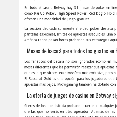
En todo el casino Betway hay 31 mesas de póker en línea
como Pai Go Póker, High Speed Póker, Red Dog o Hold ‘Em
ofrecen una modalidad de juego gratuita.
La sección dedicada solamente al video póker destaca po
pantallas especiales, límites de apuestas asequibles, una 
América Latina pasan horas probando sus estrategias aquí
Mesas de bacará para todos los gustos en 
Los fanáticos del bacará no son ignorados (como en m
mesas diferentes que les permitirán realizar sus apuestas
que es la que ofrece una atmósfera más exclusiva; pero si 
El Baccarat Gold es una opción para los jugadores que 
apuestas más bajos. Microgaming también ha dotado con
La oferta de juegos de casino en Betway si
Si eres de los que disfruta probando suerte en cualquier 
ofertas que no verás en otro operador. Además de las ap