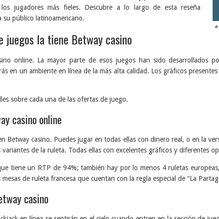
s jugadores más fieles. Descubre a lo largo de esta reseña
a su público latinoamericano.
*
e juegos la tiene Betway casino
no online. La mayor parte de esos juegos han sido desarrollados po
s en un ambiente en línea de la más alta calidad. Los gráficos presentes 
les sobre cada una de las ofertas de juego.
ay casino online
 en Betway casino. Puedes jugar en todas ellas con dinero real, o en la ve
variantes de la ruleta. Todas ellas con excelentes gráficos y diferentes opc
que tiene un RTP de 94%; también hay por lo menos 4 ruletas europeas, 
 mesas de ruleta francesa que cuentan con la regla especial de “La Partag
etway casino
kjack en línea se sentirán en el cielo cuando entren en la sección de jue