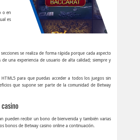
o o en
ual es
s secciones se realiza de forma rápida porque cada aspecto
s de una experiencia de usuario de alta calidad; siempre y
ón HTML5 para que puedas acceder a todos los juegos sin
eneficios que supone ser parte de la comunidad de Betway
 casino
ran pueden recibir un bono de bienvenida y también varias
los bonos de Betway casino online a continuación.