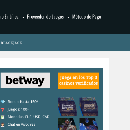
no En Línea
Proveedor de Juegos
Método de Pago
ETA
BLACKJACK
Juega en los Top 3
casinos verificados
Bonus: Hasta 150€
Juegos: 100+
Monedas: EUR, USD, CAD
Chat en Vivo: Yes