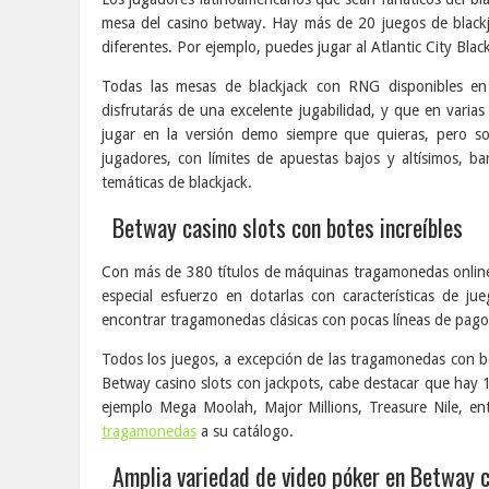
mesa del casino betway. Hay más de 20 juegos de blackja
diferentes. Por ejemplo, puedes jugar al Atlantic City Blac
Todas las mesas de blackjack con RNG disponibles e
disfrutarás de una excelente jugabilidad, y que en varias
jugar en la versión demo siempre que quieras, pero s
jugadores, con límites de apuestas bajos y altísimos,
temáticas de blackjack.
Betway casino slots con botes increíbles
Con más de 380 títulos de máquinas tragamonedas online,
especial esfuerzo en dotarlas con características de ju
encontrar tragamonedas clásicas con pocas líneas de pago y
Todos los juegos, a excepción de las tragamonedas con bo
Betway casino slots con jackpots, cabe destacar que hay
ejemplo Mega Moolah, Major Millions, Treasure Nile, en
tragamonedas
a su catálogo.
Amplia variedad de video póker en Betway 