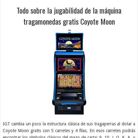
Todo sobre la jugabilidad de la máquina
tragamonedas gratis Coyote Moon
IGT cambia un poco la estructura clásica de sus tragaperras al dotar a
Coyote Moon gratis con 5 carretes y 4 filas. En esos carretes podrás
encontrar los símbolos clásicos del mazo de carta: 9, 10, J, Q, K, A, y