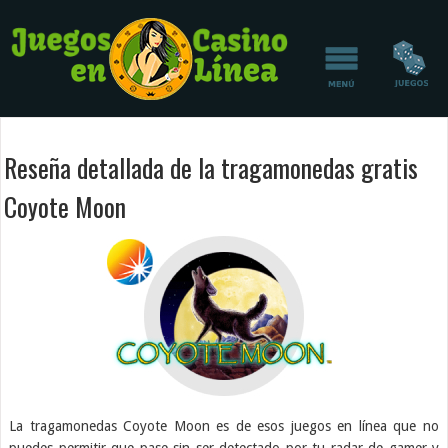
Reseña detallada de la tragamonedas gratis
Coyote Moon
La tragamonedas Coyote Moon es de esos juegos en línea que no