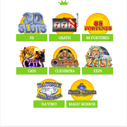
3D
GRATIS
88 FORTUNES
CATS
CLEOPATRA
ZEUS
DA VINCI
MAGIC MIRROR