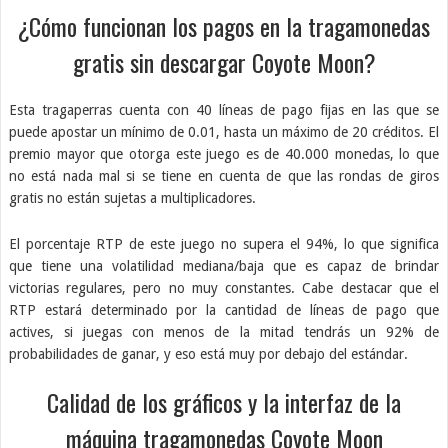
¿Cómo funcionan los pagos en la tragamonedas
gratis sin descargar Coyote Moon?
Esta tragaperras cuenta con 40 líneas de pago fijas en las que se
puede apostar un mínimo de 0.01, hasta un máximo de 20 créditos. El
premio mayor que otorga este juego es de 40.000 monedas, lo que
no está nada mal si se tiene en cuenta de que las rondas de giros
gratis no están sujetas a multiplicadores.
El porcentaje RTP de este juego no supera el 94%, lo que significa
que tiene una volatilidad mediana/baja que es capaz de brindar
victorias regulares, pero no muy constantes. Cabe destacar que el
RTP estará determinado por la cantidad de líneas de pago que
actives, si juegas con menos de la mitad tendrás un 92% de
probabilidades de ganar, y eso está muy por debajo del estándar.
Calidad de los gráficos y la interfaz de la
máquina tragamonedas Coyote Moon