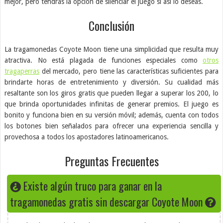
mejor, pero tendrás la opción de silenciar el juego si así lo deseas.
Conclusión
La tragamonedas Coyote Moon tiene una simplicidad que resulta muy
atractiva. No está plagada de funciones especiales como
otros
tragaperras
del mercado, pero tiene las características suficientes para
brindarte horas de entretenimiento y diversión. Su cualidad más
resaltante son los giros gratis que pueden llegar a superar los 200, lo
que brinda oportunidades infinitas de generar premios. El juego es
bonito y funciona bien en su versión móvil; además, cuenta con todos
los botones bien señalados para ofrecer una experiencia sencilla y
provechosa a todos los apostadores latinoamericanos.
Preguntas Frecuentes
Existe algún truco para ganar en la
tragamonedas gratis sin descargar Coyote Moon