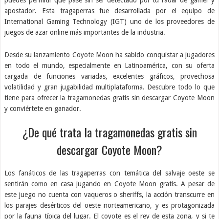
puedes permitir que pase sin ser detectado por tu radar de gamer y
apostador. Esta tragaperras fue desarrollada por el equipo de
International Gaming Technology (IGT) uno de los proveedores de
juegos de azar online más importantes de la industria.
Desde su lanzamiento Coyote Moon ha sabido conquistar a jugadores
en todo el mundo, especialmente en Latinoamérica, con su oferta
cargada de funciones variadas, excelentes gráficos, provechosa
volatilidad y gran jugabilidad multiplataforma. Descubre todo lo que
tiene para ofrecer la tragamonedas gratis sin descargar Coyote Moon
y conviértete en ganador.
¿De qué trata la tragamonedas gratis sin
descargar Coyote Moon?
Los fanáticos de las tragaperras con temática del salvaje oeste se
sentirán como en casa jugando en Coyote Moon gratis. A pesar de
este juego no cuenta con vaqueros o sheriffs, la acción transcurre en
los parajes desérticos del oeste norteamericano, y es protagonizada
por la fauna típica del lugar. El coyote es el rey de esta zona, y si te