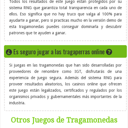
Todos los resultados de este juego están protegidos por su
sistema RNG que garantiza total transparencia en cada uno de
ellos. Eso significa que no hay truco que valga al 100% para
ayudarte a ganar, pero si practicas mucho en la versión demo de
esta tragamonedas puedes conseguir dominarla y descubrir
patrones que te ayuden a ganar.
Es seguro jugar a las tragaperras online
Si juegas en las tragamonedas que han sido desarrolladas por
proveedores de renombre como IGT, disfrutarás de una
experiencia de juego segura. Además del sistema RNG para
proveer resultados aleatorios, los casinos online que ofrecen
este juego están legalizados, certificados y regulados por los
organismos privados y gubernamentales más importantes de la
industria.
Otros Juegos de Tragamonedas